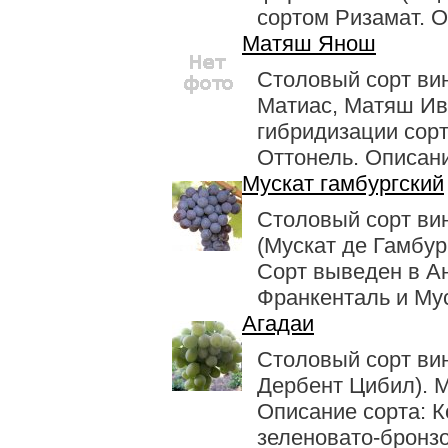
сортом Ризамат. Оп
Матяш Янош
Столовый сорт ви
Матиас, Матяш Ив
гибридизации сор
Оттонель. Описание
Мускат гамбургский
Столовый сорт ви
(Мускат де Гамбург
Сорт выведен в Ан
Франкенталь и Муск
Агадаи
Столовый сорт ви
Дербент Цибил). М
Описание сорта: К
зеленовато-бронзо