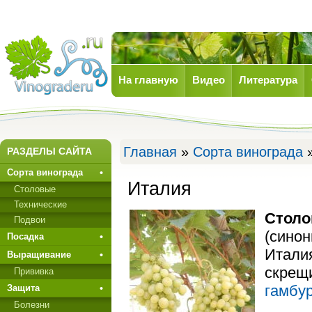
На главную
Видео
Литература
Виноград
Главная
»
Сорта винограда
»
РАЗДЕЛЫ САЙТА
Сорта винограда
Италия
Столовые
Технические
Столо
Подвои
(синон
Посадка
Италия
Выращивание
скрещ
Прививкa
гамбур
Защита
Болезни