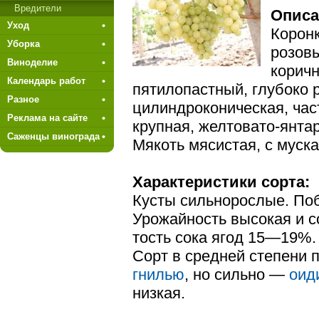
Вредители
Описа
Уход
Коронк
Уборка
розов
Виноделие
коричн
Календарь работ
пятилопастный, глу­боко 
Разное
цилиндроконическая, час
Реклама на сайте
крупная, желтовато-янтар
Саженцы винограда
Мякоть мясистая, с муск
Характеристики сорта:
Кусты сильнорослые. По
Урожайность высокая и с
тость сока ягод 15—19%.
Сорт в средней степени
гнилью
, но сильно —
оид
низкая.