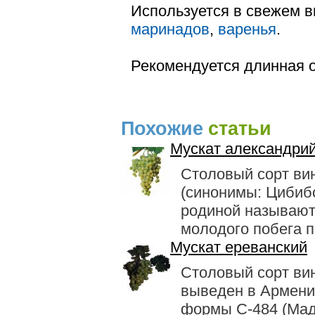
Используется в свежем в
маринадов
,
варенья
.
Рекомендуется длинная о
Похожие
статьи
Мускат александри
Столовый сорт ви
(синонимы: Цибибо
родиной называют
молодого побега по
Мускат ереванский
Столовый сорт ви
выведен в Армени
формы С-484 (Мад