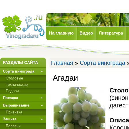
На главную
Видео
Литература
Виноград
Главная
»
Сорта винограда
»
РАЗДЕЛЫ САЙТА
Сорта винограда
Агадаи
Столовые
Технические
Столо
Подвои
(синон
Посадка
дагест
Выращивание
Прививкa
Описа
Защита
Болезни
Коронк