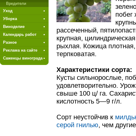
Вредители
зелено
Уход
побег 
Уборка
крупны
Виноделие
рассеченный, пятилопаст
Календарь работ
крупная, цилиндрическая
Разное
рыхлая. Кожица плотная,
Реклама на сайте
терпковатая.
Саженцы винограда
Характеристики сорта:
Кусты сильнорослые, по
удовлетворительно. Урож
свыше 100 ц/ га. Сахари­
кислотность 5—9 г/л.
Сорт неустойчив к
милдь
се­рой гнилью
, чем други