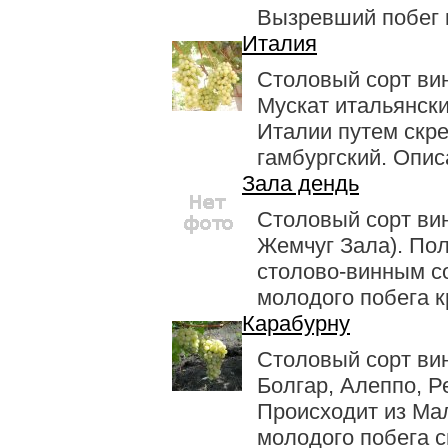
Вызревший побег к
Италия
Столовый сорт ви
Мускат итальянски
Италии путем скр
гамбургский. Описа
Зала дендь
Столовый сорт ви
Жемчуг Зала). Пол
столово-винным со
молодого побега кр
Карабурну
Столовый сорт ви
Болгар, Алеппо, Р
Происходит из Мал
молодого побега св