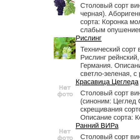
Столовый сорт ви
черная). Абориген
сорта: Коронка мо
слабым опушени­ем
Рислинг
Технический сорт 
Рислинг рейнский, 
Германия. Описани
светло-зеленая, с р
Красавица Цегледа
Столовый сорт ви
(синоним: Цеглед 
скрещивания сорто
Описание сорта: К
Ранний ВИРа
Столовый сорт ви