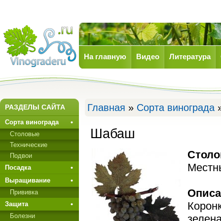
На главную
Видео
Литература
Виноград
Главная
»
Сорта винограда
»
РАЗДЕЛЫ САЙТА
Сорта винограда
Шабаш
Столовые
Технические
Столо
Подвои
Местн
Посадка
Выращивание
Описа
Прививкa
Коронк
Защита
Болезни
зелен