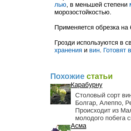
лью
, в меньшей степени
моро­зостойкостью.
Применяется обрезка на 
Грозди используются в с
хране­ния
и
вин
.
Готовят 
Похожие
статьи
Карабурну
Столовый сорт ви
Болгар, Алеппо, Р
Происходит из Мал
молодого побега св
Асма