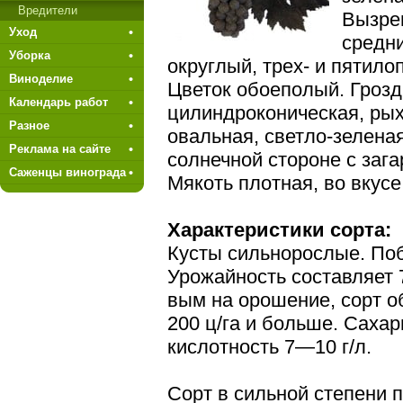
Вредители
Вызре
Уход
средни
Уборка
округлый, трех- и пятил
Виноделие
Цветок обое­полый. Грозд
Календарь работ
цилиндроконическая, рых
Разное
овальная, светло-зеленая
Реклама на сайте
солнечной стороне с зага
Саженцы винограда
Мякоть плотная, во вкусе
Характеристики сорта:
Кусты сильнорослые. По
Урожайность составляет 
вым на орошение, сорт о
200 ц/га и больше. Сахар
кислотность 7—10 г/л.
Сорт в сильной степени 