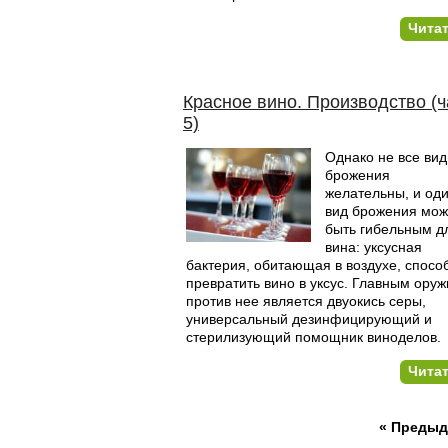
Чита
Красное вино. Производство (ч
5)
Однако не все ви
брожения
желательны, и од
вид брожения мож
быть гибельным д
вина: уксусная
бактерия, обитающая в воздухе, спосо
превратить вино в уксус. Главным ору
против нее является двуокись серы,
универсальный дезинфицирующий и
стерилизующий помощник виноделов.
Чита
« Преды