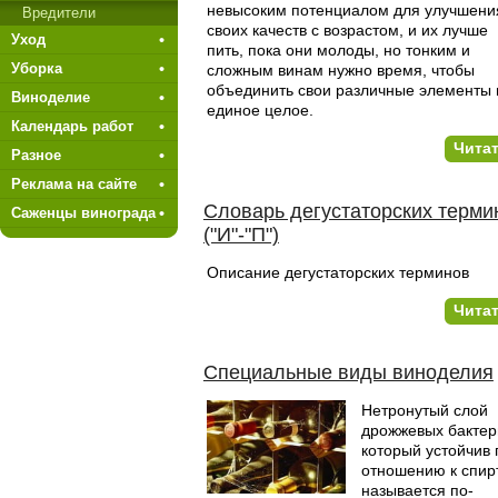
невысоким потенциалом для улучшени
Вредители
своих качеств с возрастом, и их лучше
Уход
пить, пока они молоды, но тонким и
Уборка
сложным винам нужно время, чтобы
объединить свои различные элементы 
Виноделие
единое целое.
Календарь работ
Чита
Разное
Реклама на сайте
Словарь дегустаторских терми
Саженцы винограда
("И"-"П")
Описание дегустаторских терминов
Чита
Специальные виды виноделия
Нетронутый слой
дрожжевых бактер
который устойчив 
отношению к спирт
называется по-