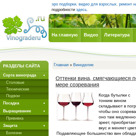
эро подборки
.
видео для взрослых
.
ремонт н
подробности
здесь
.
На главную
Видео
Литература
Виноград
Главная
»
Виноделие
РАЗДЕЛЫ САЙТА
Сорта винограда
Оттенки вина, смягчающиеся п
Столовые
мере созревания
Технические
Когда бутылки с
Подвои
тонким вином
Посадка
складывают в погр
Выращивание
чтобы оно созрева
оно там медленно
Прививкa
зреет, приобретае
Защита
вкус и меняет цвет
Болезни
Подавляющее большинство вин облад