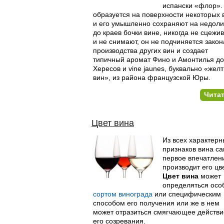
испански «флор».
образуется на поверхности некоторых 
и его умышленно сохраняют на недол
до краев бочки вине, никогда не сцежи
и не снимают, он не подчиняется зако
производства других вин и создает
типичный аромат Фино и Амонтилья до
Хересов и vine jaunes, буквально «жел
вин», из района французской Юры.
Чита
Цвет вина
Из всех характерн
признаков вина с
первое впечатлен
производит его цве
Цвет вина
может
определяться ос
сортом винограда
или специфическим
способом его получения или же в нем
может отразиться смягчающее действи
его созревания.