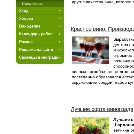
другие качества вина, которое
Вредители
Уход
Уборка
Виноделие
Красное вино. Производс
Календарь работ
Выработка
Разное
деятельно
микроскоп
Реклама на сайте
огромное 
Саженцы винограда
различных
способнос
винных погребах, где долгое в
постепенно образовался естес
окружающей средой, набор кул
Лучшие сорта винограда
Лучшие в
Шардонн
великие б