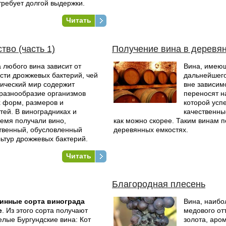
 требует долгой выдержки.
Читать
тво (часть 1)
Получение вина в деревя
 любого вина зависит от
Вина, имею
сти дрожжевых бактерий, чей
дальнейшего
ический мир содержит
вне зависимо
разнообразие организмов
переносят н
 форм, размеров и
которой усп
тей. В виноградниках и
качественны
ремя получали вино,
как можно скорее. Таким винам п
твенный, обусловленный
деревянных емкостях.
ьтур дрожжевых бактерий.
Читать
Благородная плесень
инные сорта винограда
Вина, наиб
е
. Из этого сорта получают
медового от
елые Бургундские вина: Кот
золота, аро