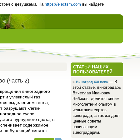
встреч с девушками. На
https://electsm.com
вы найдете
СТАТЬИ НАШИХ
ПОЛЬЗОВАТЕЛЕЙ
о (часть 2)
»
— В
Виноград ХХI века
этой статье, виноградарь
евращения виноградного
Вячеслав Иванович
рт и углекислый газ
Чибисов, делится своим
тся выделением тепла;
многолетним опытом в
рт разрушают клетки
испытании сортов
иноградное сусло
винограда, а так же дает
устого пурпурного цвета, в
ценные советы
вспенивает содержимое
начинающим
м на бурлящий кипяток.
виноградарям.