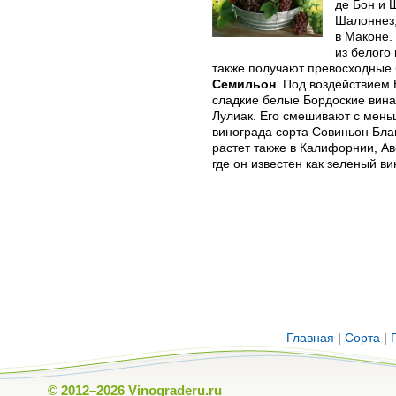
де Бон и 
Шалоннез,
в Маконе.
из белого
также получают превосходные
Семильон
. Под воздействием B
сладкие белые Бордоские вина,
Лулиак. Его смешивают с мен
винограда сорта Совиньон Бл
растет также в Калифорнии, А
где он известен как зеленый ви
Главная
|
Сорта
|
© 2012–2026
Vinograderu.ru