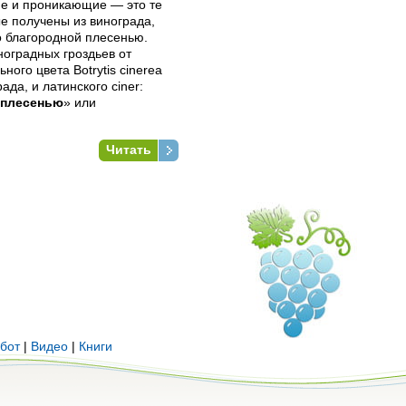
е и проникающие — это те
ые получены из винограда,
 благородной плесенью.
ноградных гроздьев от
ного цвета Botrytis cinerea
рада, и латинского ciner:
 плесенью
» или
Читать
бот
|
Видео
|
Книги