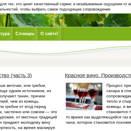
для тех, кто ценит качественный сервис и незабываемые ощущения от 
нальностей, чтобы выбрать самое подходящее сопровождение.
тура
Словарь
О сайте!
тво (часть 3)
Красное вино. Производств
ые веточки, или гребни,
Процесс пр
еще одним источником, из
сахара в спи
получают танин, причем
сопровождае
пкий, чем из кожицы.
тепло и спи
ли гребни от ягод перед
кожицы, и в
, частично или совсем — это
становится г
т урожая, от местных традиций
то время как выделяющийся газ 
ни придают молодому вину
чана, которое становится похожи
ерпкость, на время маскируя