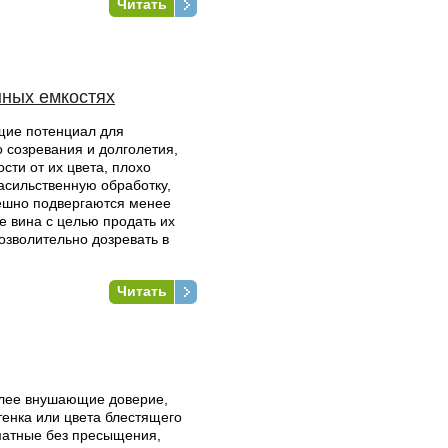
Читать
нных емкостях
щие потенциал для
 созревания и долголетия,
сти от их цвета, плохо
асильственную обработку,
ешно подвергаются менее
е вина с целью продать их
озволительно дозревать в
Читать
олее внушающие доверие,
тенка или цвета блестящего
матные без пресыщения,