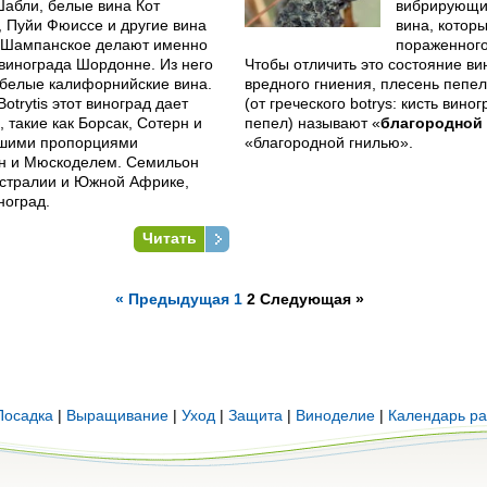
Шабли, белые вина Кот
вибрирующи
 Пуйи Фюиссе и другие вина
вина, котор
 Шампанское делают именно
пораженного
 винограда Шордонне. Из него
Чтобы отличить это состояние ви
 белые калифорнийские вина.
вредного гниения, плесень пепель
otrytis этот виноград дает
(от греческого botrys: кисть виног
 такие как Борсак, Сотерн и
пепел) называют «
благородной
ьшими пропорциями
«благородной гнилью».
ан и Мюскоделем. Семильон
встралии и Южной Африке,
ноград.
Читать
« Предыдущая
1
2
Следующая »
Посадка
|
Выращивание
|
Уход
|
Защита
|
Виноделие
|
Календарь ра