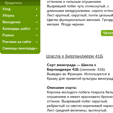
оттенком и сильным опушением.
Вредители
Вызревший побег чуть сплюснутый, с
Уход
длинными междоузлиями, серого оттен
Лист крупный, округлый, почти цельный
Уборка
Цветки функционально женские. Грозд
Виноделие
мелкая. Ягода черная.
Календарь работ
Чита
Разное
Реклама на сайте
Саженцы винограда
Шасла х Берландиери 41Б
Сорт винограда — Шасла х
Берландиери 41Б
(синоним: 41Б).
Выведен во Франции. Используется в
Крыму для привитой культуры вино­град
Описание сорта:
Коронка молодого побега покрыта бел
опушением и имеет красновато-бронз
оттенок. Вызревший побег округ­лый,
ребристый со светло-коричневой окрас
Лист средней величины, вытянутый,