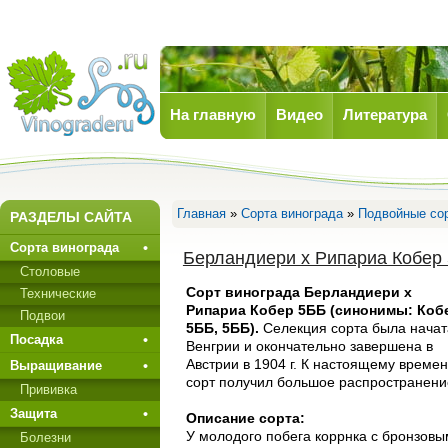
На главную
Видео
Литература
Виноград
Главная
»
Сорта винограда
»
Подвойные со
РАЗДЕЛЫ САЙТА
Сорта винограда
Берландиери х Рипариа Кобер
Столовые
Сорт винограда Берландиери х
Технические
Рипариа Кобер 5ББ (синонимы: Коб
Подвои
5ББ, 5ББ).
Селекция сорта была начат
Посадка
Венгрии и окончатель­но завершена в
Австрии в 1904 г. К настоящему време
Выращивание
сорт получил большое распространени
Прививкa
Защита
Описание сорта:
У молодого побега коррнка с бронзовы
Болезни