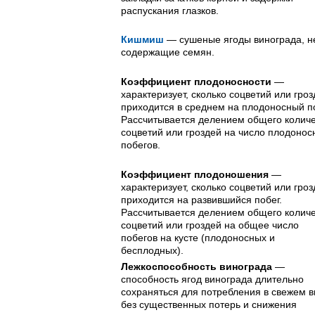
распускания глазков.
Кишмиш
— сушеные ягоды винограда, н
содержащие семян.
Коэффициент плодоносности
—
характеризует, сколько соцветий или гро
приходится в среднем на плодоносный по
Рассчитывается делением общего колич
соцветий или гроздей на число плодонос
побегов.
Коэффициент плодоношения
—
характеризует, сколько соцветий или гро
приходится на развившийся побег.
Рассчитывается делением общего колич
соцветий или гроздей на общее число
побегов на кусте (плодоносных и
бесплодных).
Лежкоспособность винограда
—
способность ягод винограда длительно
сохраняться для потребления в свежем 
без существенных потерь и снижения