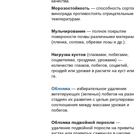
качества.
Морозостойкость
— способность сорто
винограда противостоять отрицательным
температурам.
Мульчирование
— полное покрытие
поверхности почвы различными материа
(пленка, солома, обрез­ки лозы и др.).
Нагрузка кустов
(глазками, побега­ми,
соцветиями, гроздями, урожа­ем) —
количество глазков, побегов, соцветий,
гроздей или урожая в расчете на куст или
га.
Обломка
— избирательное удаление
вегетирующих (зеленых) побегов на раз
стадиях их развития с целью регулирова
соотношения между массами урожая и
побегов.
Обломка подвойной поросли
—
удаление подвойной поросли на привиты
кустах или привитых саженцах в школке.