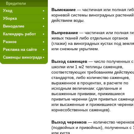
Вредители
Вымокание
— частичная или полная гиб
Уход
корневой системы виноградных растений
Уборка
действием воды.
Виноделие
Выпревание
— частичная или полная г
Календарь работ
живых тканей либо отдельных органов
Разное
(глазки) на виноградных кустах под зем
или снежным укрытием.
Реклама на сайте
Саженцы винограда
Выход саженцев
— число полученных с 
школки или 1 м2 теплицы саженцев,
соответствующих требованиям действую
стандартов, либо количество саженцев,
выраженное в процентах, в расче­те по
исходным величинам: сделан­ные и
высаженные прививки, прижившиеся
привитые черенки (для привитых саженц
или высажен­ные и прижившиеся черенки
корнесобственных саженцев).
Выход черенков
— количество черенко
(подвойных и привойных), полученных с 1
или куста.