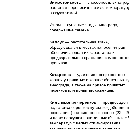
Зимостойкость
— способность виногра
растения переносить низкую температур
воздуха зимой.
Изюм
— сушеные ягоды винограда,
содержащие семена.
Каллус
— растительная ткань,
образующаяся в местах нанесения ран,
обеспечивающая их зарастание и
предварительное срастание компоненто
прививок.
Катаровка
— удаление поверхностных
корней у привитых и корнесобственных к
винограда, а также на привое привитых
черенков или привитых саженцев.
Кильчевание черенков
— предпосадоч
подготовка черенков путем воздействия н
основание («пятки») повышенных (22—2
и на их верхушки пониженных (0— плюс 
температур с целью сти­мулирования
закладки зачатков корней и задержки