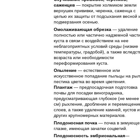
саженцев
— покрытие холмиком земли
верхушек прививки, черенка, саженца с
целью их защиты от подсыхания весной 
подмерзания осенью.
Омолаживающая обрезка
— удаление
полностью или частично надземной част
куста в связи с воздействием на нее
неблагоприятных условий среды (низкие
температуры, градобой), а также вследст
возраста или необходимости
переформирования куста.
Опыление
— естественное или
искусственное попадание пыльцы на ры
пестика цветка во время цветения.
Плантаж
— предпосадочная подготовка
почвы для посадки виноградника,
предусматривающая глубокое (не менее
см) рыхление, дробление и перемещени
слоев, а также удаление камней, кустов и
других крупномерных материалов.
Плодоносная почка
— почка в зимующ
глазке, имеющая зачатки соцветий.
Плодоносность эмбриональная
—