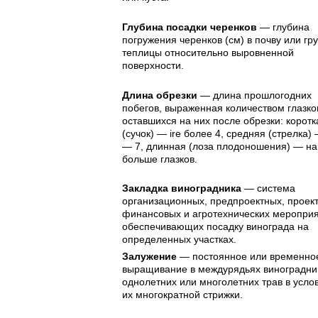
Глубина посадки черенков
— глубина
погружения черенков (см) в почву или гр
теплицы относительно выровненной
поверхности.
Длина обрезки
— длина прошлогодних
побегов, выраженная количеством глазко
оставшихся на них после обрезки: коротк
(сучок) — ire более 4, средняя (стрелка)
— 7, длинная (лоза плодоношения) — на
больше глазков.
Закладка виноградника
— система
организационных, предпроектных, проек
финансовых и агротехнических мероприя
обеспечивающих посадку винограда на
определенных участках.
Залужение
— постоянное или временно
выращивание в междурядьях виноградни
однолетних или многолетних трав в усло
их многократной стрижки.