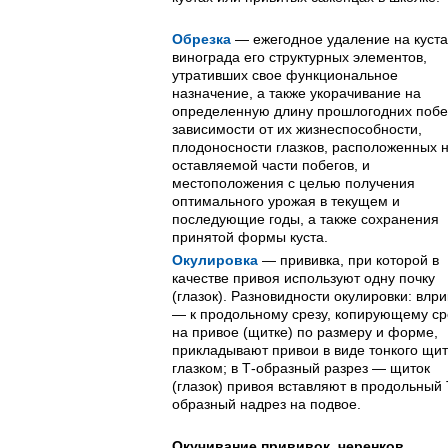
Обрезка
— ежегодное удаление на куста
винограда его структурных элементов,
утративших свое функциональное
назначение, а также укорачивание на
определенную длину прошлогодних побе
зависимости от их жизнеспособности,
плодоносности глазков, расположенных 
оставляемой части побегов, и
местоположения с целью получения
оптимального урожая в текущем и
последующие годы, а также сохранения
принятой формы куста.
Окулировка
— прививка, при кото­рой в
качестве привоя используют одну почку
(глазок). Разновидности окулировки: влр
— к продольному срезу, копирующему ср
на привое (щитке) по размеру и форме,
прикладывают привои в виде тонкого щит
глазком; в Т-образный разрез — щиток
(глазок) привоя вставляют в продольный 
образный надрез на подвое.
Окучивание прививок, черенков,