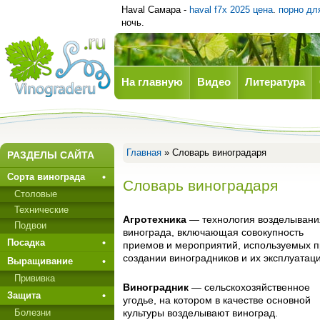
Haval Самара -
haval f7x 2025 цена
.
порно дл
ночь.
На главную
Видео
Литература
Виноград
Главная
» Словарь виноградаря
РАЗДЕЛЫ САЙТА
Сорта винограда
Словарь виноградаря
Столовые
Технические
Агротехника
— технология возделывани
Подвои
винограда, включающая совокупность
Посадка
приемов и мероприятий, используемых 
создании виноградников и их эксплуатаци
Выращивание
Прививкa
Виноградник
— сельскохозяйственное
Защита
угодье, на котором в качестве основной
культуры возделывают виноград.
Болезни