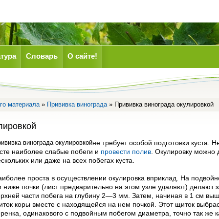
тура
Словарь
О сайте!
го материала
»
Прививка винограда
» Прививка винограда окулировкой
лировкой
ививка винограда окулировкой
не требует особой подготовки куста. 
усте наиболее слабые побеги и
провести полив
. Окулировку можно 
скольких или даже на всех побегах куста.
аиболее проста в осуществлении окулировка вприклад. На подвойн
 ниже почки (лист предварительно на этом узле удаляют) делают з
рхней части побега на глубину 2—3 мм. Затем, начиная в 1 см выш
иток коры вместе с находящейся на нем почкой. Этот щиток выбрас
еренка, одинакового с подвойным побегом диаметра, точно так же 