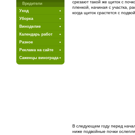
срезают такой же щиток с почк
Вредители
пленкой, начиная с участка, р
Уход
когда щиток срастется с подво
Уборка
Виноделие
Календарь работ
Разное
Реклама на сайте
Саженцы винограда
В следующем году перед начало
ниже подвой­ные почки ослепляю