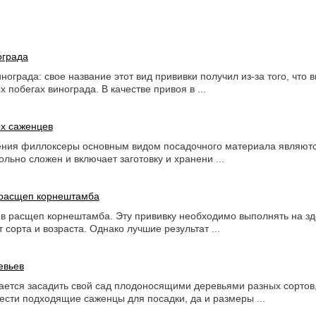
ограда
нограда: свое название этот вид при­вивки получил из-за того, что
х побегах винограда. В качестве привоя в ...
х саженцев
ения филлоксеры основным видом посадочного материала являютс
льно сложен и включа­ет заготовку и хранени ...
 расщеп корнештамба
 в расщеп корнештамба. Эту прививку необхо­димо выполнять на 
т сорта и возраста. Однако лучшие результат ...
евьев
ается засадить свой сад плодоносящими деревьями разных сортов,
ести подходящие саженцы для посадки, да и размеры ...