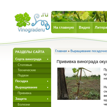
На главную
Видео
Литера
Виноград
Главная
»
Выращивание посадочно
РАЗДЕЛЫ САЙТА
Сорта винограда
Прививка винограда оку
Столовые
Пр
Технические
к
Подвои
не
Посадка
Н
Выращивание
см
Прививкa
ве
Защита
щ
ч
Болезни