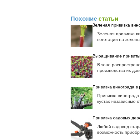
Похожие
статьи
Зеленая прививка вин
Зеленая прививка ви
вегета­ции на зелены
Выращивание привиты
В зоне распростран
производства их дово
Прививка винограда в
Прививка винограда
кустах незави­симо о
Прививка садовых дер
Любой садовод стар
возможность приобр