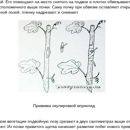
ой. Его помещают на место снятого на подвое и плотно обвя­зываю
ас­положенного выше почки. Саму почку при обвязке оставляют откр
йной лозой, пленку надреза­ют и снимают.
Прививка окулировкой вприклад
м вегета­ции подвойную лозу срезают в двух сан­тиметрах выше о
т. Из почки привитого щитка начинает разви­тие побег нового при­в