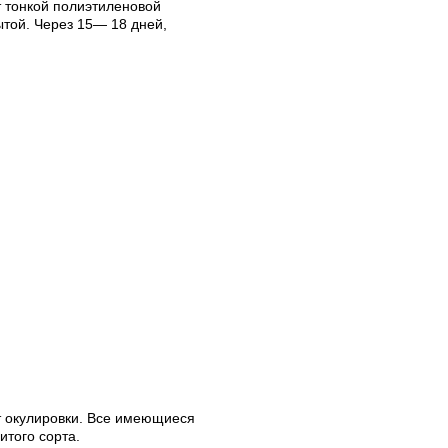
т тонкой полиэтиленовой
ытой. Через 15— 18 дней,
т окулировки. Все име­ющиеся
итого сорта.