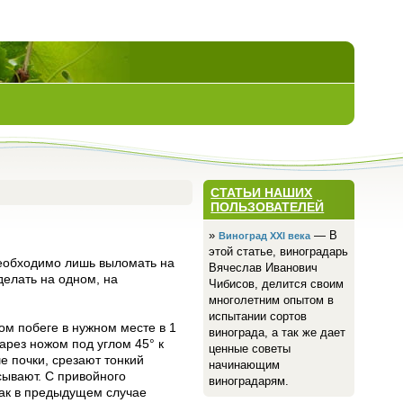
СТАТЬИ НАШИХ
ПОЛЬЗОВАТЕЛЕЙ
»
— В
Виноград ХХI века
этой статье, виноградарь
Необходимо лишь выломать на
Вячеслав Иванович
делать на одном, на
Чибисов, делится своим
многолетним опытом в
испытании сортов
ом побеге в нужном месте в 1
винограда, а так же дает
арез ножом под углом 45° к
ценные советы
е почки, срезают тонкий
начинающим
ывают. С при­войного
виноградарям.
как в предыдущем случае