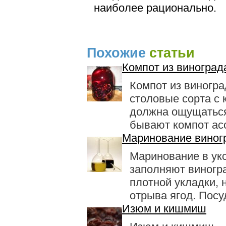
наиболее ра­ционально.
Похожие
статьи
Компот из виноград
Компот из виногра
столовые сорта с 
должна ощу­щатьс
бывают компот ассо
Маринование виногр
Маринование в ук
заполня­ют виногр
плотной укладки, 
отрыва ягод. Посуд
Изюм и кишмиш