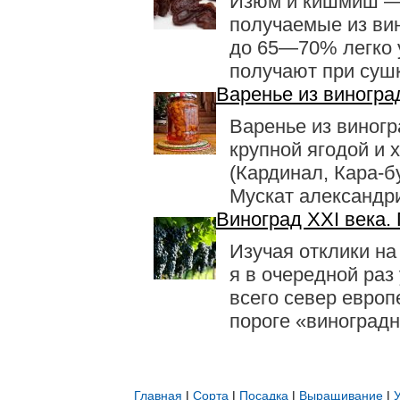
Изюм и кишмиш — 
получаемые из ви
до 65—70% легко 
получают при сушке
Варенье из виногра
Варенье из виногр
круп­ной ягодой и
(Кардинал, Кара-б
Мускат александрий
Виноград XXI века.
Изучая отклики на
я в очередной раз
всего север европ
пороге «виноградно
Главная
|
Сорта
|
Посадка
|
Выращивание
|