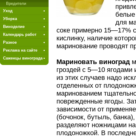
Вредители
привле
Уход
белые 
Уборка
для м
Виноделие
соке примерно 15—17% са
Календарь работ
кислинку, наличие которо
Разное
маринование проводят п
Реклама на сайте
Саженцы винограда
Мариновать виноград
м
гроз­дей с 5—10 ягодами
из этих случаев надо ис
отделенных от плодоножк
маринованием тщательно
поврежденные ягоды. Зат
зависимости от применяе
(бочонок, бутыль, банка)
разделяют ножницами на 
плодо­ножкой. В последн