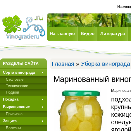
Изоляц
На главную
Видео
Литература
Виноград
Главная
»
Уборка винограда
РАЗДЕЛЫ САЙТА
Сорта винограда
Маринованный вино
Столовые
Технические
Маринован
Подвои
подхо­
Посадка
крупны
Выращивание
кожиц
Прививкa
следуе
Защита
Болезни
ягодой