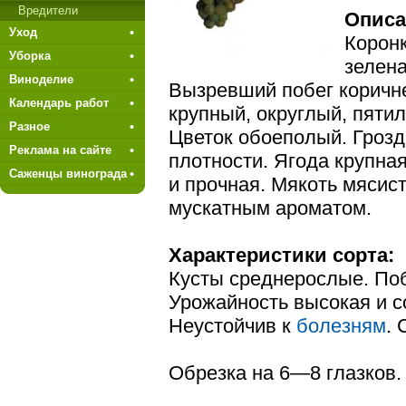
Вредители
Описа
Уход
Коронк
Уборка
зелена
Виноделие
Вызревший побег коричне
Календарь работ
крупный, округлый, пяти
Разное
Цветок обоеполый. Грозд
Реклама на сайте
плотнос­ти. Ягода крупна
Саженцы винограда
и прочная. Мякоть мясист
мускатным ароматом.
Характеристики сорта:
Кусты среднерослые. По
Урожайность высокая и с
Неустой­чив к
болезням
.
Обрезка на 6—8 глазков.