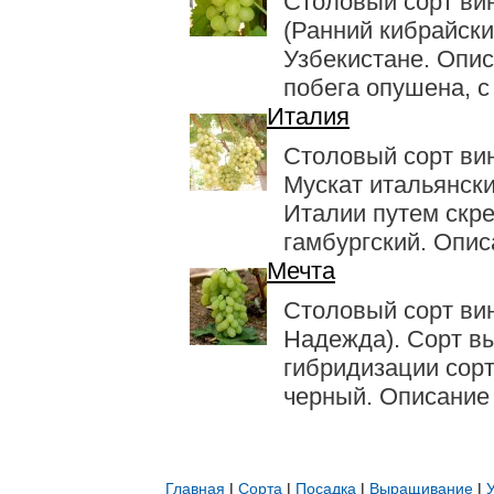
Столовый сорт ви
(Ранний кибрайски
Узбекистане. Опис
побега опушена, с 
Италия
Столовый сорт ви
Мускат итальянски
Италии путем скр
гамбургский. Описа
Мечта
Столовый сорт ви
Надежда). Сорт в
гибридизации сор
черный. Описание 
Главная
|
Сорта
|
Посадка
|
Выращивание
|