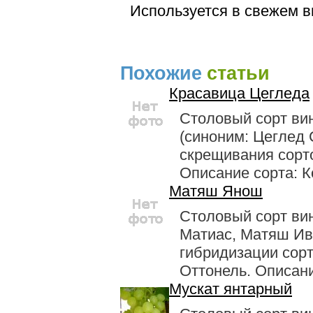
Используется в свежем в
Похожие
статьи
Красавица Цегледа
Столовый сорт ви
(синоним: Цеглед 
скрещивания сорто
Описание сорта: К
Матяш Янош
Столовый сорт ви
Матиас, Матяш Ив
гибридизации сор
Оттонель. Описание
Мускат янтарный