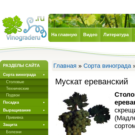
На главную
Видео
Литература
Виноград
Главная
»
Сорта винограда
»
РАЗДЕЛЫ САЙТА
Сорта винограда
Мускат ереванский
Столовые
Технические
Столо
Подвои
ерева
Посадка
скрещ
Выращивание
(Мадле
Прививкa
сортом
Защита
Болезни