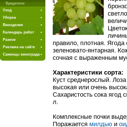
Вредители
бронз
Уход
светло
Уборка
величи
Виноделие
Цветок
Календарь работ
личины
Разное
правило, плотная. Ягода 
Реклама на сайте
зеленовато-янтарная. Кож
Саженцы винограда
сочная с выраженным му
Характеристики сорта:
Куст среднерослый. Лоза
высокая или очень высок
Сахари­стость сока ягод
л.
Комплексные почки выде
Поражает­ся
милдью
и
ои