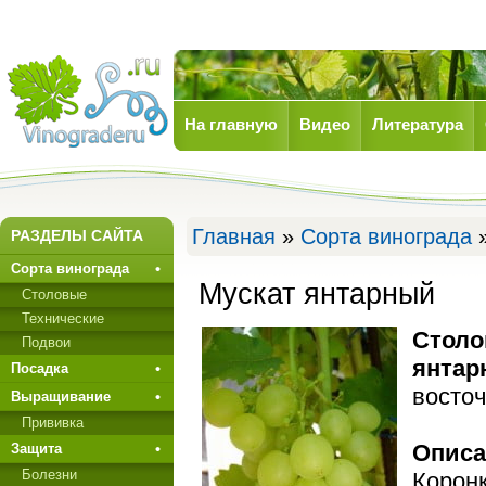
На главную
Видео
Литература
Виноград
Главная
»
Сорта винограда
»
РАЗДЕЛЫ САЙТА
Сорта винограда
Мускат янтарный
Столовые
Технические
Столо
Подвои
янтар
Посадка
восточ
Выращивание
Прививкa
Описа
Защита
Болезни
Коронк