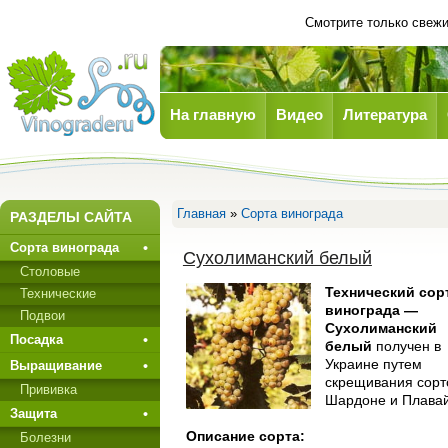
Смотрите только свежи
На главную
Видео
Литература
Виноград
Главная
»
Сорта винограда
РАЗДЕЛЫ САЙТА
Сорта винограда
Сухолиманский белый
Столовые
Технический сор
Технические
винограда —
Подвои
Сухолиманский
Посадка
белый
получен в
Украине путем
Выращивание
скрещи­вания сорт
Прививкa
Шардоне и Плавай
Защита
Описание сорта:
Болезни