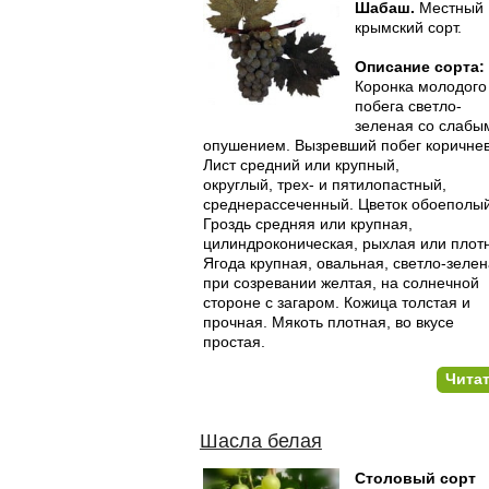
Шабаш.
Местный
крымский сорт.
Описание сорта:
Коронка молодого
побега светло-
зеленая со слабы
опушением. Вызревший побег коричне
Лист средний или крупный,
округлый, трех- и пятилопастный,
среднерассеченный. Цветок обое­полый
Гроздь средняя или крупная,
цилиндроконическая, рыхлая или плот
Ягода крупная, овальная, светло-зелен
при созре­вании желтая, на солнечной
стороне с загаром. Кожица толстая и
прочная. Мякоть плотная, во вкусе
простая.
Чита
Шасла белая
Столовый сорт