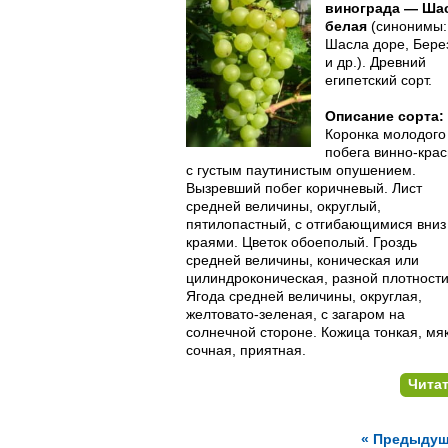
винограда — Ша
белая
(синонимы:
Шасла доре, Бере
и др.). Древ­ний
египетский сорт.
Описание сорта:
Коронка молодого
побега винно-кра
с густым паутинис­тым опушением.
Вызревший побег коричневый. Лист
средней величины, округлый,
пятилопастный, с отгибающимися вниз
края­ми. Цветок обоеполый. Гроздь
средней величины, коническая или
цилиндроконическая, разной плотности
Ягода средней величины, округлая,
желтовато-зеленая, с загаром на
солнечной стороне. Ко­жица тонкая, мя
сочная, приятная.
Чита
« Предыду