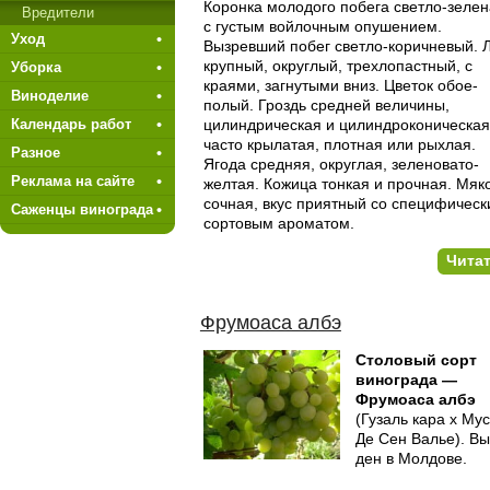
Коронка молодого побега светло-зеле
Вредители
с густым войлочным опушением.
Уход
Вызревший побег светло-коричневый. 
крупный, округлый, трехлопастный, с
Уборка
краями, загнутыми вниз. Цветок обое­
Виноделие
полый. Гроздь средней величины,
цилиндрическая и цилиндроко­ническая
Календарь работ
часто крылатая, плотная или рыхлая.
Разное
Ягода средняя, ок­руглая, зеленовато-
Реклама на сайте
желтая. Кожица тонкая и прочная. Мяк
соч­ная, вкус приятный со специфичес
Саженцы винограда
сортовым ароматом.
Чита
Фрумоаса албэ
Столовый сорт
винограда —
Фрумоаса албэ
(Гузаль кара х Мус
Де Сен Валье). Вы
ден в Молдове.