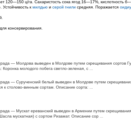
ет 120—150 ц/га. Сахаристость сока ягод 16—17%, кислотность б—8
 Устойчивость к
милдью
и
серой гнили
средняя. Поражается
оиди
й.
 для консервирования.
града — Молдова выведен в Молдове путем скрещивания сортов Гу
: Коронка молодого побега светло-зеленая, с ...
града — Сурученский белый выведен в Молдове путем скрещива­ния
я к столово-винным сортам. Описание сорта: ...
града — Мускат ереванский выведен в Армении путем скрещива­ни
асла мускат­ная) с сортом Ризамат. Описание сор ...