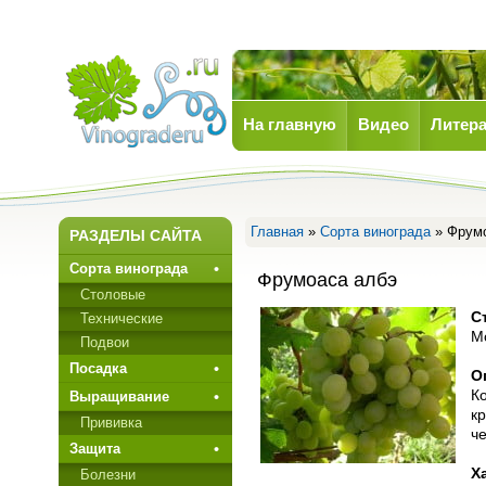
На главную
Видео
Литера
Виноград
Главная
»
Сорта винограда
» Фрумо
РАЗДЕЛЫ САЙТА
Сорта винограда
Фрумоаса албэ
Столовые
С
Технические
М
Подвои
Посадка
О
К
Выращивание
кр
Прививкa
че
Защита
Х
Болезни