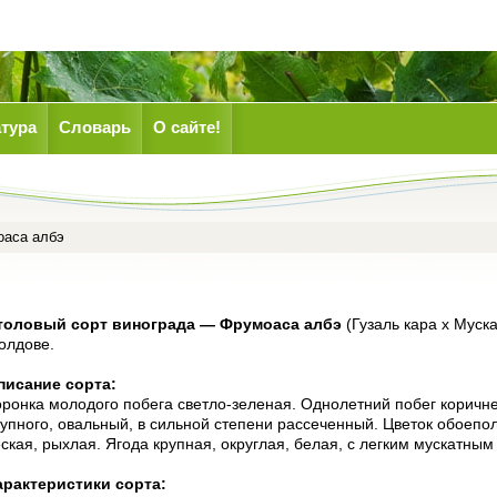
тура
Словарь
О сайте!
аса албэ
толовый сорт винограда — Фрумоаса албэ
(Гузаль кара х Муска
олдове.
писание сорта:
оронка молодого побега светло-зеленая. Однолетний побег коричне
упного, овальный, в сильной степени рассеченный. Цветок обоепол
ская, рыхлая. Ягода крупная, округлая, белая, с легким мускат­ны
арактеристики сорта: