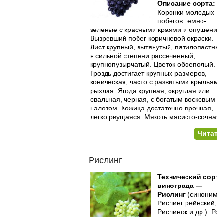
Описание сорта:
Коронки молодых
побегов темно-
зеленые с красными краями и опушени
Вызревший побег коричневой окраски.
Лист круп­ный, вытянутый, пятилопастн
в сильной степени рассеченный,
крупнопузырчатый. Цветок обоеполый.
Гроздь достигает круп­ных размеров,
коническая, часто с развитыми крылья
рыхлая. Ягода крупная, округлая или
овальная, черная, с богатым воско­вым
налетом. Кожица достаточно прочная,
легко рвущаяся. Мя­коть мясисто-сочна
Чита
Рислинг
Технический сор
винограда —
Рислинг
(синоним
Рислинг рейнский,
Рислинок и др.). Р