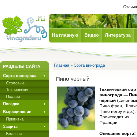
Отлич
На главную
Видео
Литература
Виноград
Главная
»
Сорта винограда
РАЗДЕЛЫ САЙТА
Сорта винограда
Пино черный
Столовые
Технический сор
Технические
винограда — Пи
Подвои
черный
(синоним
Посадка
Пино фран, Шпачо
Пино негру и др.).
Выращивание
Происходит из
Прививкa
Франции.
Защита
Описание сорта:
Болезни