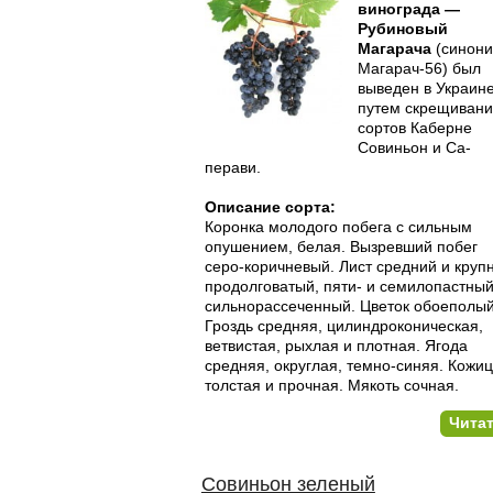
винограда —
Рубиновый
Магарача
(синони
Магарач-56) был
выведен в Украин
путем скрещиван
сортов Каберне
Совиньон и Са­
перави.
Описание сорта:
Коронка молодого побега с сильным
опушением, белая. Выз­ревший побег
серо-коричневый. Лист средний и круп
продол­говатый, пяти- и семилопастный
сильнорассеченный. Цветок обое­полый
Гроздь средняя, цилиндроконическая,
ветвистая, рыхлая и плотная. Ягода
средняя, округлая, темно-синяя. Кожи
толстая и прочная. Мякоть сочная.
Чита
Совиньон зеленый