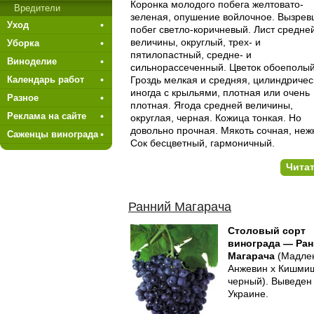
Коронка молодого побега желтовато-
Вредители
зеленая, опушение войлоч­ное. Вызре
Уход
побег светло-коричневый. Лист средне
величи­ны, округлый, трех- и
Уборка
пятилопастный, средне- и
Виноделие
сильнорассеченный. Цветок обоеполый
Гроздь мелкая и средняя, цилиндричес
Календарь работ
иногда с крыльями, плотная или очень
Разное
плотная. Ягода средней величины,
Реклама на сайте
округлая, черная. Кожица тонкая. Но
довольно проч­ная. Мякоть сочная, неж
Саженцы винограда
Сок бесцветный, гармоничный.
Чита
Ранний Магарача
Столовый сорт
винограда — Ра
Магарача
(Мадле
Анжевин х Кишми
черный). Выведен
Украине.