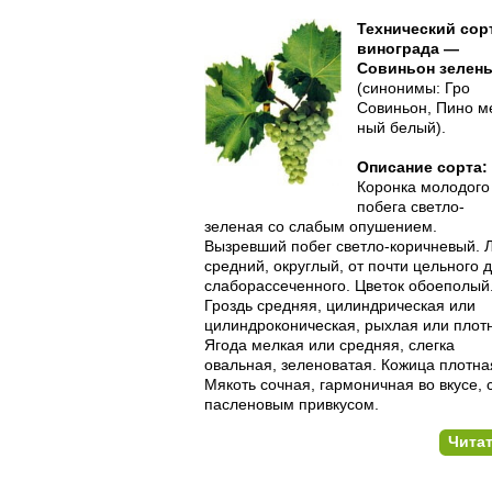
Технический сор
винограда —
Совиньон зелен
(синонимы: Гро
Совиньон, Пино м
ный белый).
Описание сорта:
Коронка молодого
побега светло-
зеленая со слабым опушени­ем.
Вызревший побег светло-коричневый. 
средний, округ­лый, от почти цельного 
слаборассеченного. Цветок обоеполый
Гроздь средняя, цилиндрическая или
цилиндроконическая, рыхлая или плот
Ягода мелкая или средняя, слегка
овальная, зелено­ватая. Кожица плотна
Мякоть сочная, гармоничная во вкусе, 
пасленовым привкусом.
Чита