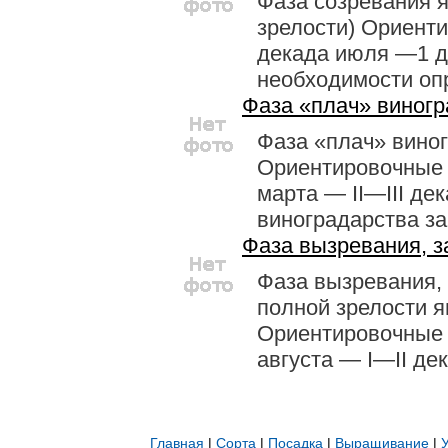
Фаза созревания я
зрелости) Ориенти
декада июля —1 де
необходимости опр
Фаза «плач» виногр
Фаза «плач» виног
Ориентировочные к
марта — II—III де
виноградарства за
Фаза вызревания, з
Фаза вызревания, 
полной зрелости я
Ориентировочные к
августа — I—II дек
Главная
|
Сорта
|
Посадка
|
Выращивание
|