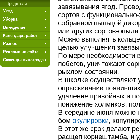
Вредители
завязывания ягод. Пров
Уход
сортов с функционально-
Уборка
собранной пыльцой дико
Виноделие
или других сортов-опыли
Календарь работ
Можно выполнять кольце
Разное
целью улучшения завязы
Реклама на сайте
По мере необходимости 
Саженцы винограда
побегов, уничтожают сор
рыхлом состоянии.
В школке осуществляют 
опрыскивание появивших
удаление привойных и по
понижение холмиков, пол
В середине июня можно 
бом
окулировки
, копулир
В этот же срок делают ре
расщеп корнештамба, и 