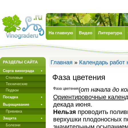
На главную
Видео
Литература
Виноград
Главная
»
Календарь работ 
РАЗДЕЛЫ САЙТА
Сорта винограда
Фаза цветения
Столовые
Технические
(
от начала до к
Фаза цветения
Подвои
Ориентировочные календ
Посадка
декада июня.
Выращивание
Нельзя
проводить полив
Прививкa
вер­хушки плодоносных п
Защита
Болезни
значитель­ным осыпанием