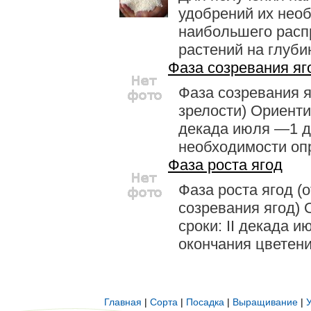
удобрений их необ
наибольшего расп
растений на глуби
Фаза созревания яг
Фаза созревания я
зрелости) Ориенти
декада июля —1 де
необходимости опр
Фаза роста ягод
Фаза роста ягод (
созревания ягод)
сроки: II декада и
окончания цветения
Главная
|
Сорта
|
Посадка
|
Выращивание
|