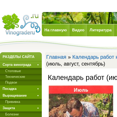
На главную
Видео
Литература
Виноград
Главная
»
Календарь работ 
РАЗДЕЛЫ САЙТА
(июль, август, сентябрь)
Сорта винограда
Столовые
Календарь работ (июл
Технические
Подвои
Посадка
Выращивание
Прививкa
Защита
Болезни