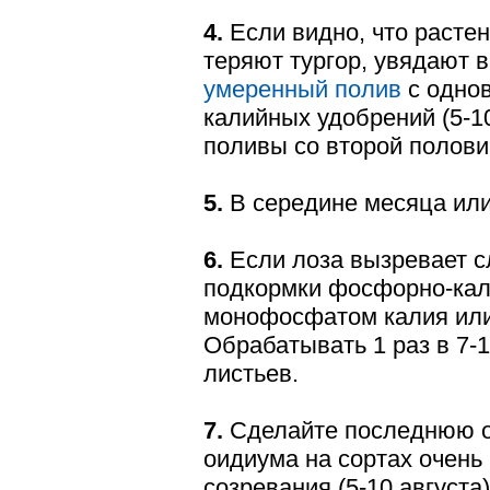
4.
Если видно, что растен
теряют тургор, увядают в
умеренный полив
с одно
калийных удобрений (5-10
поливы со второй полов
5.
В середине месяца или
6.
Если лоза вызревает с
подкормки фосфорно-ка
монофосфатом калия или
Обрабатывать 1 раз в 7-
листьев.
7.
Сделайте последнюю о
оидиума на сортах очень 
созревания (5-10 августа