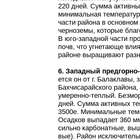
220 дней. Сумма ак­тивн
минимальная температура
части района в основном
черноземы, которые благ
В юго-западной части пр
почв, что угнетающе влия
районе выращивают разн
6. Западный предгорно
ется он от г. Балаклавы,
Бахчисарайско­го района,
умеренно-теплый. Безмор
дней. Сумма активных те
3500е. Минимальные темп
Осадков выпадает 360 м
сильно карбонатные, вы
вые). Район исключител