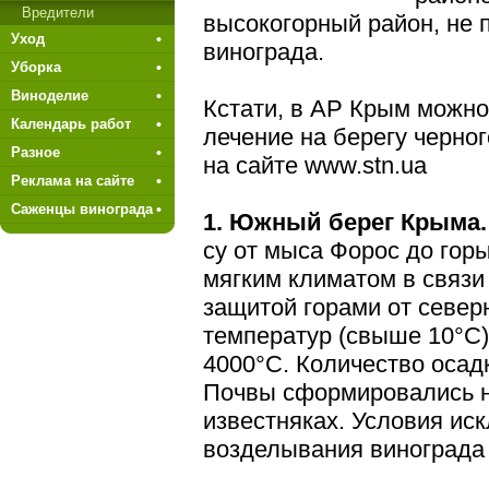
Вредители
высокогорный район, не 
Уход
винограда.
Уборка
Виноделие
Кстати, в АР Крым можно
Календарь работ
лечение на берегу черно
Разное
на сайте www.stn.ua
Реклама на сайте
Саженцы винограда
1. Южный берег Крыма.
су от мыса Форос до горы
мяг­ким климатом в связи
защитой гора­ми от севе
температур (свыше 10°С)
4000°С. Количество осадк
Почвы сформировались н
известняках. Условия ис
возделывания винограда 