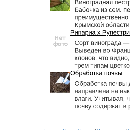
Виноградная пестр
Бабочка из сем. п
преимущественно 
Крымской области, 
Рипариа х Рупестр
Сорт винограда —
Выве­ден во Франц
клонов, что видно
трем типам цветков
Обработка почвы
Обработка почвы 
направлена на нак
влаги. Учиты­вая, 
почву содержат в р