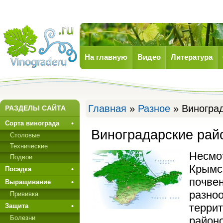
На главную
Видео
Литература
Виноград
Главная
»
Разное
» Виногра
РАЗДЕЛЫ САЙТА
Сорта винограда
Виноградарские ра
Столовые
Технические
Несмо
Подвои
Крымск
Посадка
почве
Выращивание
разноо
Прививкa
террит
Защита
Болезни
районо