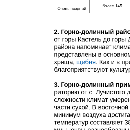
более 145
Очень поздний
2. Горно-долинный райо
от горы Кастель до горы
райо­на напоминает клим
представлены в основно
хряща,
щебня
. Как и в 
благоприятствуют культу
3. Горно-долинный при
риторию от с. Лучистого 
сложности климат умерен
части сухой. В вос­точно
минимум воздуха достига
температур составляет 38
мм. Почвы разнообразны