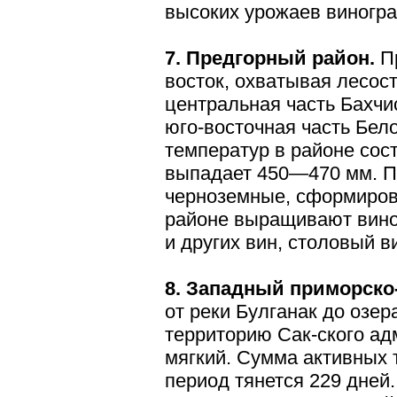
высоких уро­жаев виногр
7. Предгорный район.
Пр
восток, охватывая лесос
цен­тральная часть Бахч
юго-вос­точная часть Бел
температур в районе сос
выпадает 450—470 мм. П
черноземные, сформирова
районе выращивают вино
и других вин, столовый в
8. Западный приморско
от реки Булганак до озер
территорию Сак-ского ад
мягкий. Сумма актив­ных
период тянется 229 дней