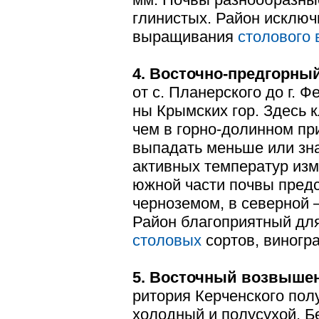
глинистых. Район исключ
выращивания
столового 
4. Восточно-предгорный
от с. Планерского до г. 
ны Крымских гор. Здесь 
чем в горно-долинном пр
выпадать меньше или зн
активных температур изме
южной части почвы пред
черноземом, в северной 
Район благоприятный д
столовых
сортов, виногра
5. Восточный возвышен
ритория Керченского пол
холодный и полусухой. Б