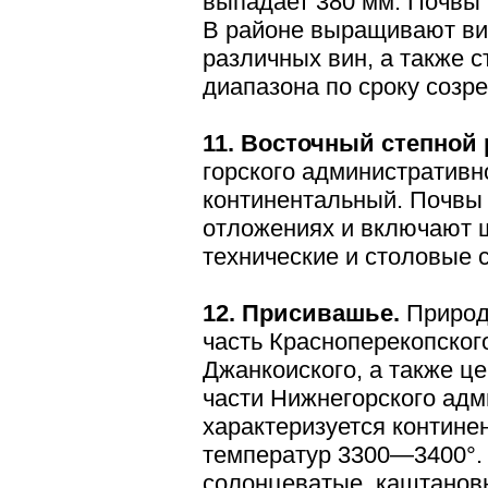
выпадает 380 мм. Почвы
В районе выращивают ви
различных вин, а также 
диапазона по сроку созре
11. Восточный степной 
горского административн
континентальный. Почвы
отложениях и включают щ
технические и столовые с
12. Присивашье.
Природ
часть Красноперекопског
Джанкоиского, а также ц
части Нижнегорского адм
характеризуется контине
температур 3300—3400°.
солонцеватые, каштановы