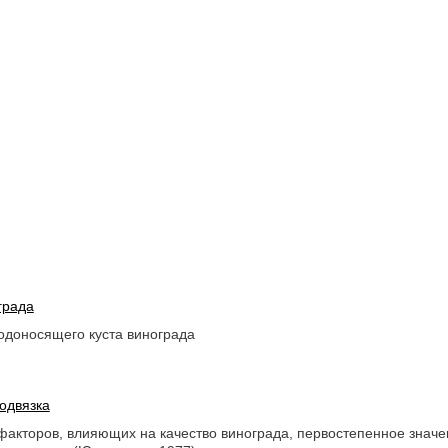
града
одоносящего куста винограда
одвязка
факторов, влияющих на качество винограда, первостепенное значе