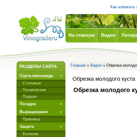
Как избежать
На главную
Видео
Литера
Виноград
Главная
»
Видео
» Обрезка молодог
РАЗДЕЛЫ САЙТА
Сорта винограда
Обрезка молодого куста
Столовые
Обрезка молодого к
Технические
Подвои
Посадка
Выращивание
Прививкa
Защита
Болезни