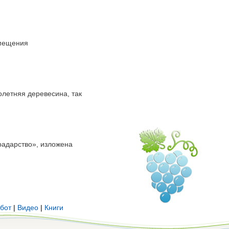
амещения
олетняя деревесина, так
радарство», изложена
бот
|
Видео
|
Книги