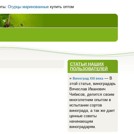
нты.
Огурцы маринованные
купить оптом
СТАТЬИ НАШИХ
ПОЛЬЗОВАТЕЛЕЙ
»
— В
Виноград ХХI века
этой статье, виноградарь
Вячеслав Иванович
Чибисов, делится своим
многолетним опытом в
испытании сортов
винограда, а так же дает
ценные советы
начинающим
виноградарям.