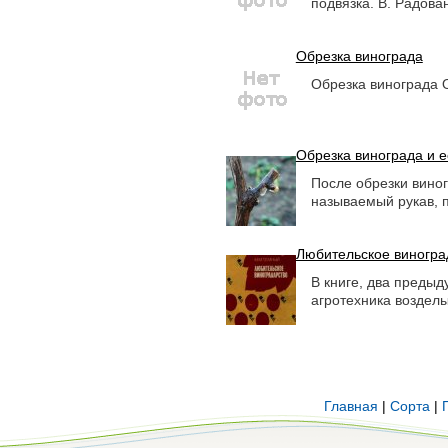
подвязка. В. Радова
Обрезка винограда
Обрезка винограда 
Обрезка винограда и 
После обрезки виног
называемый рукав, п
Любительское виногра
В книге, два преды
агротехника возделы
Главная
|
Сорта
|