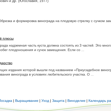
нович и др. (Югославия, 1977)
Обрезка и формировка винограда на плодовую стрелку с сучком з
её плюсы
рада надземная часть куста должна состоять из 3 частей. Это мног
обег плодоношения и сучок замещения. Если со ...
дарство
дущих издания которой вышли под названием «Приусадебное виног
вания винограда в условиях любительского участка. О ...
Посадка
|
Выращивание
|
Уход
|
Защита
|
Виноделие
|
Календарь ра