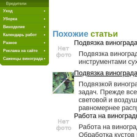
Вредители
Уход
Уборка
Виноделие
Похожие
статьи
Календарь работ
Подвязка виноград
Разное
Реклама на сайте
Подвязка виногра
Саженцы винограда
инструментами сух
Подвязка виноград
Подвязкой виногр
задач. Прежде вс
световой и воз­ду
равномернее распр
Работа на виноград
Работа на виногра
Обработка кустов 