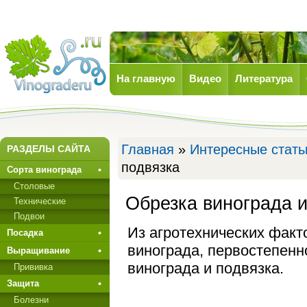
На главную
Видео
Литература
Виноград
Главная
»
Интересные стать
РАЗДЕЛЫ САЙТА
подвязка
Сорта винограда
Столовые
Обрезка винограда и
Технические
Подвои
Из агротехнических факт
Посадка
винограда, первостепенн
Выращивание
винограда и подвязка.
Прививкa
Защита
Болезни