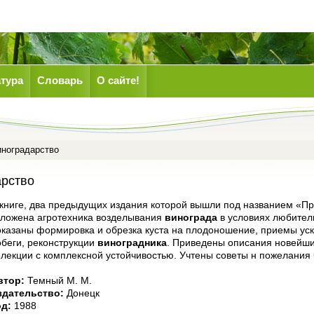
тура
Словарь
О сайте!
ноградарство
арство
 книге, два предыдущих издания которой вышли под названием «Пр
зложена агротехника возделывания
винограда
в условиях любитель
оказаны формировка и обрезка куста на плодоношение, приемы ус
обеги, реконструкции
виноградника
. Приведены описания новейши
елекции с комплексной устойчивостью. Учтены советы н пожелания 
втор:
Темный М. М.
здательство:
Донецк
од:
1988