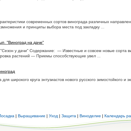
арактеристики современных сортов винограда различных направле
змножения и принципы выбора места под закладку ...
ып. "Виноград на даче"
 "Сезон у дачи" Содержание: — Известные и совсем новые сорта в
овка растений — Приемы способствующие увел ...
виноград
 для широкого круга энтузиастов нового русского зимостойкого и эк
Посадка
|
Выращивание
|
Уход
|
Защита
|
Виноделие
|
Календарь ра