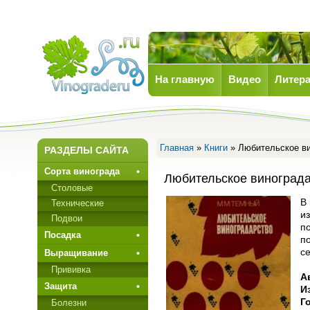
На главную
Видео
Литера
Виноград
Главная
»
Книги
» Любительское ви
РАЗДЕЛЫ САЙТА
Сорта винограда
Любительское виноград
Столовые
В
Технические
и
Подвои
п
Посадка
п
с
Выращивание
Прививкa
А
Защита
И
Г
Болезни