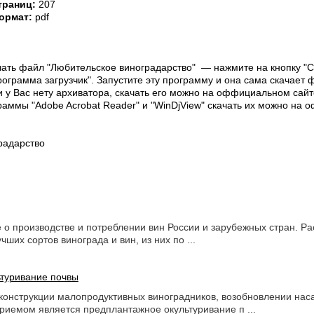
траниц:
207
ормат:
pdf
чать файл "Любительское виноградарство" — нажмите на кнопку "Ска
ограмма загрузчик". Запустите эту программу и она сама скачает 
и у Вас нету архиватора, скачать его можно на оффициальном сайт
рограммы "Adobe Acrobat Reader" и "WinDjView" скачать их можно на
радарство
о производстве и потреблении вин России и зарубежных стран. Ра
чших сортов винограда и вин, из них по ...
туривание почвы
конструкции малопродуктивных виноградников, возобновлении нас
риемом является предплантажное окультуривание п ...