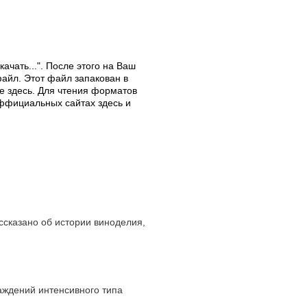
чать...". После этого на Ваш
файл. Этот файл запакован в
е здесь. Для чтения форматов
 оффициальных сайтах здесь и
ссказано об истории виноделия,
аждений интенсивного типа