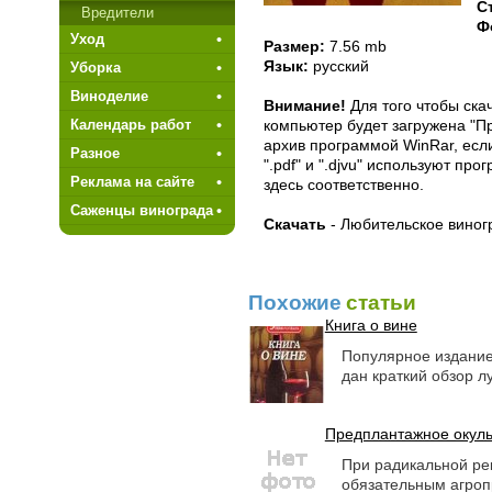
C
Вредители
Ф
Уход
Размер:
7.56 mb
Язык:
русский
Уборка
Виноделие
Внимание!
Для того чтобы ска
компьютер будет загружена "Пр
Календарь работ
архив программой WinRar, есл
Разное
".pdf" и ".djvu" используют п
Реклама на сайте
здесь соответственно.
Саженцы винограда
Скачать
- Любительское виног
Похожие
статьи
Книга о вине
Популярное издание 
дан краткий обзор лу
Предплантажное окуль
При радикальной ре
обязательным агроп