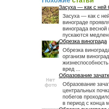
Похожие
статьи
Засуха — как с ней
Засуха — как с не
винограде проявл
винограда весной 
пускаются медленн
Обрезка винограда
Обрезка виноград
организм вино­гра
жизнеспособность 
вред ...
Образование зачат
Образование зача
центральных почк
побегов проходило
в период с конца м