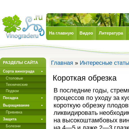
На главную
Видео
Литература
Виноград
Главная
»
Интересные стать
РАЗДЕЛЫ САЙТА
Сорта винограда
Короткая обрезка
Столовые
Технические
В последние годы, стрем
Подвои
процессов по уходy за ку
Посадка
короткую обрезку плодов
Выращивание
ликвидировать необходим
Прививкa
на высокоштамбовых вин
Защита
Болезни
на 4—5 и даже 2—3 глазк