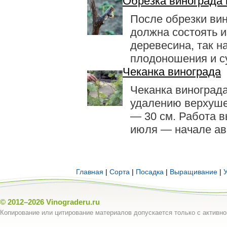
Обрезка винограда 
После обрезки вин
должна состоять и
деревесина, так н
плодоношения и су
Чеканка винограда
Чеканка винограда
удалению верху­ш
— 30 см. Работа в
июля — начале авг
Главная
|
Сорта
|
Посадка
|
Выращивание
|
© 2012–2026
Vinograderu.ru
Копирование или цитирование материалов допускается только с активно