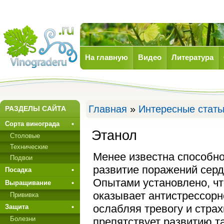
На главную
Видео
Литература
Виноград
Главная
»
Интересные стать
РАЗДЕЛЫ САЙТА
Сорта винограда
Этанол
Столовые
Технические
Менее известна способн
Подвои
развитие поражений серд
Посадка
Опытами установлено, чт
Выращивание
оказывает антистрессорн
Прививкa
ослабляя тревогу и страх
Защита
Болезни
препятствует развитию т