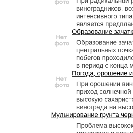
При радикальной 
виноградников, в
интенсивного тип
является предплан
Образование зачат
Образование зача
центральных почк
побегов проходило
в период с конца м
Погода, орошение и
При орошении вин
приход солнечной
высокую сахарист
винограда на высот
Мульчирование грунта че
Проблема высокок