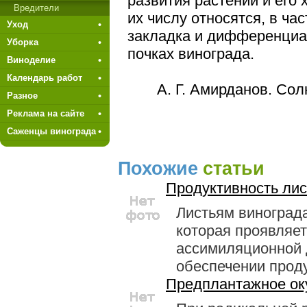
развития растений и его
Вредители
их числу относятся, в час
Уход
закладка и дифференциа
Уборка
почках винограда.
Виноделие
Календарь работ
А. Г. Амирданов. Со
Разное
Реклама на сайте
Саженцы винограда
Похожие
статьи
Продуктивность лис
Листьям винограда
которая проявляет
ассимиляционной 
обеспечении проду
Предплантажное ок