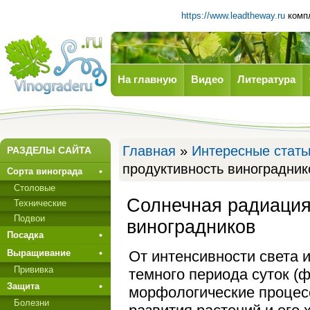
https://www.leadtheway.ru
компл
На главную
Видео
Литература
Виноград
Главная
»
Интересные стать
РАЗДЕЛЫ САЙТА
продуктивность виноградник
Сорта винограда
Столовые
Солнечная радиация
Технические
Подвои
виноградников
Посадка
От интенсивности света 
Выращивание
Прививкa
темного периода суток (
Защита
морфологические процес
Болезни