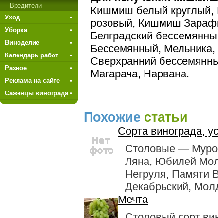
Вредители
Кишмиш белый круглый,
Уход
розовый, Кишмиш Зарафш
Уборка
Белградский бессемянны
Виноделие
Бессемянный, Мельника,
Календарь работ
Сверхранний бессемянны
Разное
Магарача, Нарвана.
Реклама на сайте
Саженцы винограда
Похожие
статьи
Сорта винограда, у
Столовые — Муром
Ляна, Юбилей Мо
Негруля, Памяти В
Декабрьский, Молд
Мечта
Столовый сорт ви