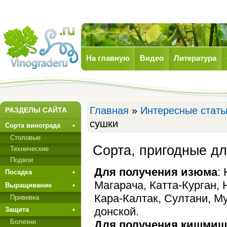
На главную
Видео
Литература
Виноград
Главная
»
Интересные стать
РАЗДЕЛЫ САЙТА
сушки
Сорта винограда
Столовые
Сорта, пригодные д
Технические
Подвои
Для получения изюма
:
Посадка
Магарача, Катта-Курган,
Выращивание
Кара-Калтак, Султани, М
Прививкa
донской.
Защита
Болезни
Для получения кишмиш