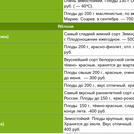
Очень зимостойкий. Плоды 130 г. 
руб. ( — 40*C).
Плоды до 200 г. маслянистые, по в
Марию. Созрев. в сентябре. — 70
Яблоня
Самый сладкий зимний сорт. Зимос
нка)
г. Плодоношение ежегодное. — 500
Плоды 200 г., красно-фиолет., отл.
руб.
Вкуснейший сорт белорусской селек
тёмно- красные, хранятся до марта
Плоды свыше 200 г., красные, очен
до июня. — 300 руб.
Плоды до 200 г., вкус отличный, х
Самый вкусный раннелетний сорт 
России. Плоды до 150 г., ярко-розо
Плоды 150 г., тёмно-красные, слад
конце лета. -400 руб.
Зимостойкий. Плоды крупные, кра
а)
Хранятся до июля. Вкус отличный
400 руб.