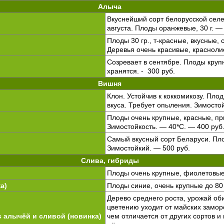
Алыча
Вкуснейший сорт белорусской селе
августа. Плоды оранжевые, 30 г. —
Плоды 30 гр., т-красные, вкусные, 
Деревья очень красивые, красноли
Созревает в сентябре. Плоды круп
хранятся. - 300 руб.
Вишня
Клон. Устойчив к коккомикозу. Пло
вкуса. Требует опыления. Зимосто
Плоды очень крупные, красные, при
Зимостойкость. — 40*С. — 400 руб
Самый вкусный сорт Беларуси. Пло
Зимостойкий. — 500 руб.
Слива, гибриды
Плоды очень крупные, фиолетовые,
а)
Плоды синие, очень крупные до 80 г
Дерево среднего роста, урожай об
цветению уходит от майских замор
с алычёй и сливой (новинка)
чем отличается от других сортов и