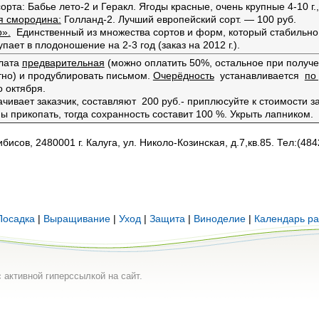
рта: Бабье лето-2 и Геракл. Ягоды красные, очень крупные 4-10 г.
я смородина:
Голланд-2. Лучший европейский сорт. — 100 руб.
о».
Единственный из множества сортов и форм, который стабильно 
пает в плодоношение на 2-3 год (заказ на 2012 г.).
плата
предварительная
(можно оплатить 50%, остальное при получе
тно) и продублировать письмом.
Очерёдность
устанавливается
по
о октября.
ачивает заказчик, составляют 200 руб.- приплюсуйте к стоимост
 прикопать, тогда сохранность составит 100 %. Укрыть лапником.
исов, 2480001 г. Калуга, ул. Николо-Козинская, д.7,кв.85. Тел:(484
Посадка
|
Выращивание
|
Уход
|
Защита
|
Виноделие
|
Календарь ра
 активной гиперссылкой на сайт.