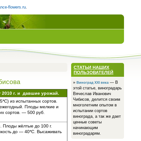
nce-flowers.ru
.
СТАТЬИ НАШИХ
ПОЛЬЗОВАТЕЛЕЙ
бисова
»
— В
Виноград ХХI века
этой статье, виноградарь
2010 г. и давшие урожай.
Вячеслав Иванович
Чибисов, делится своим
*С) из испытанных сортов.
многолетним опытом в
 ежегодный. Плоды мелкие и
испытании сортов
их сортов. — 500 руб.
винограда, а так же дает
ценные советы
ы. Плоды жёлтые до 100 г.
начинающим
кость до — 40*C. Высаживать
виноградарям.