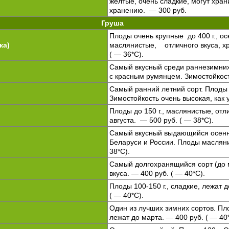
жёлтые, очень сладкие, могут хран
хранению. — 300 руб.
Груша
Плоды очень крупные до 400 г., ос
ка)
маслянистые, отличного вкуса, хр
( — 36*C).
Самый вкусный среди раннезимних 
с красным румянцем. Зимостойкос
Самый ранний летний сорт. Плоды 8
Зимостойкость очень высокая, как у
Плоды до 150 г., маслянистые, отл
августа. — 500 руб. ( — 38*С).
Самый вкусный выдающийся осенн
Беларуси и России. Плоды масляни
38*C).
Самый долгохранящийся сорт (до м
вкуса. — 400 руб. ( — 40*C).
Плоды 100-150 г., сладкие, лежат 
( — 40*С).
Один из лучших зимних сортов. Пло
лежат до марта. — 400 руб. ( — 40