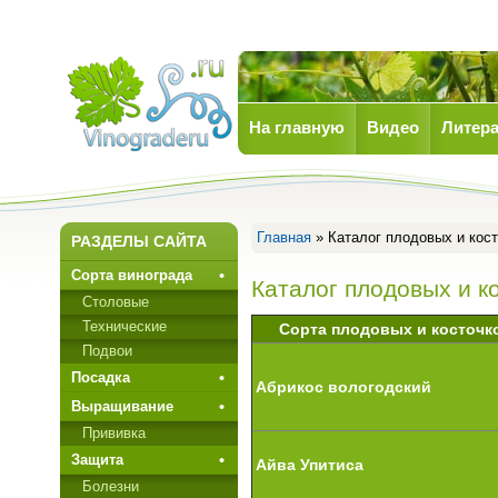
На главную
Видео
Литера
Виноград
Главная
» Каталог плодовых и кос
РАЗДЕЛЫ САЙТА
Сорта винограда
Каталог плодовых и к
Столовые
Технические
Сорта плодовых и косточк
Подвои
Посадка
Абрикос вологодский
Выращивание
Прививкa
Защита
Айва Упитиса
Болезни