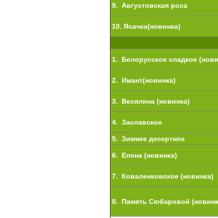
9. Августовская роса
10. Ясачка(новинка)
1. Белорусское сладкое (нови
2. Имант(новинка)
3. Весялина (новинка)
4. Заславское
5. Зимнее десертное
6. Елена (новинка)
7. Коваленковское (новинка)
8. Память Сюбаровой (новинк