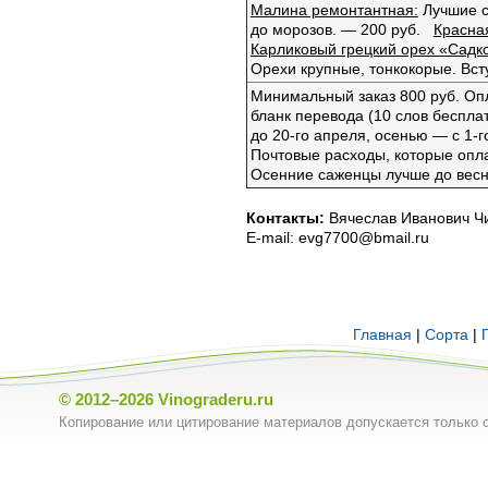
Малина ремонтантная:
Лучшие со
до морозов. — 200 руб.
Красна
Карликовый грецкий орех «Садк
Орехи крупные, тонкокорые. Всту
Минимальный заказ 800 руб. О
бланк перевода (10 слов беспла
до 20-го апреля, осенью — с 1-г
Почтовые расходы, которые опл
Осенние саженцы лучше до весны
Контакты:
Вячеслав Иванович Чиб
E-mail: evg7700@bmail.ru
Главная
|
Сорта
|
© 2012–2026
Vinograderu.ru
Копирование или цитирование материалов допускается только с