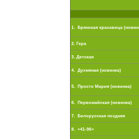
1. Брянская красавица (новин
2. Гера
3. Детская
4. Духмяная (новинка)
5. Просто Мария (новинка)
6. Первомайская (новинка)
7. Белорусская поздняя
8. «41-96»