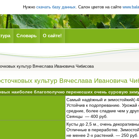
Нужно
скачать базу данных
. Салон цветов на сайте
www.bala
тура
Словарь
О сайте!
точковых культур Вячеслава Ивановича Чибисова
осточковых культур Вячеслава Ивановича Чи
овых наиболее благополучно перенесших очень суровую зиму 
Самый надёжный и зимостойкий(-45
Устойчив к подопреванию. Урожай
средние, более сладкие чем у друг
Сеянцы — 400 руб.
Кусты до 2,5 м., очень декоративн
Отличные в переработке. Зимостой
не менее 2-х растений. — 250 руб.