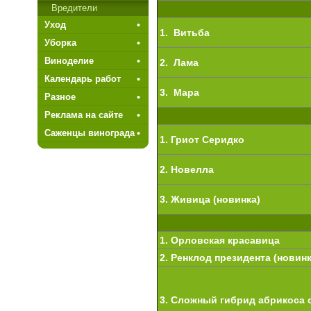
Вредители
Уход
1. Витьба
Уборка
Виноделие
2. Лама
Календарь работ
3. Мара
Разное
Реклама на сайте
Саженцы винограда
1. Гриот Cеридко
2. Новелла
3. Живица (новинка)
1. Орловская красавица
2. Ренклод президента (новинк
3. Сложный гибрид абрикоса 