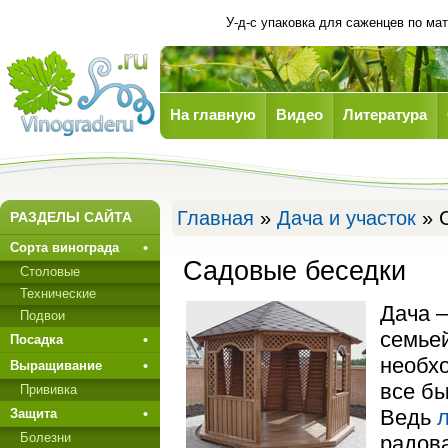
У-д-с упаковка для саженцев по м
На главную
Видео
Литература
Виноград
Главная
»
Дача и участок
» 
РАЗДЕЛЫ САЙТА
Сорта винограда
Садовые беседки
Столовые
Технические
Дача 
Подвои
семьей
Посадка
необхо
Выращивание
все бы
Прививкa
Ведь
Защита
Болезни
радова